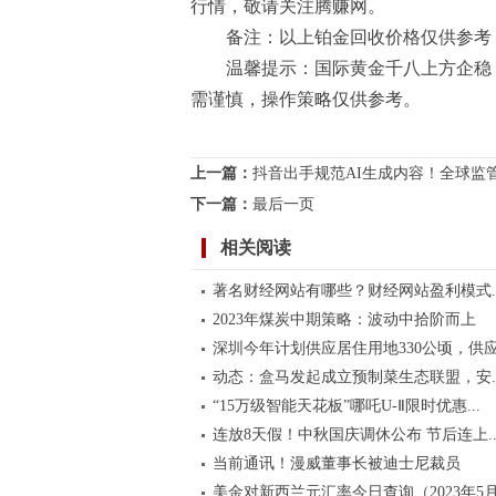
行情，敬请关注腾赚网。
备注：以上铂金回收价格仅供参考
温馨提示：国际黄金千八上方企稳
需谨慎，操作策略仅供参考。
标签：
上一篇：
抖音出手规范AI生成内容！全球监
下一篇：
最后一页
相关阅读
著名财经网站有哪些？财经网站盈利模式..
2023年煤炭中期策略：波动中拾阶而上
深圳今年计划供应居住用地330公顷，供应.
动态：盒马发起成立预制菜生态联盟，安..
“15万级智能天花板”哪吒U-Ⅱ限时优惠...
连放8天假！中秋国庆调休公布 节后连上..
当前通讯！漫威董事长被迪士尼裁员
美金对新西兰元汇率今日查询（2023年5月.