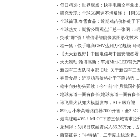
每日精选：世界观点：快手电商全年拿出..
研究发现：全球5G网速不增反降！【附5G.
全球简讯:春雪食品：近期鸡苗价格处于下..
全球热文：期货公司观点汇总一张图：5月.
突破“屏”颈！维信诺智能像素图形化技术
程一笑：快手电商GMV达到万亿规模-环
【天天新视野】中国电信与中国安能签署..
天天滚动:翰博高新：车用Mini-LED背光产.
新四军三支队司令部旧址_关于新四军三支.
春雪食品：近期鸡苗价格处于下降趋势 ...
稳中向好势头延续！今年前4个月我国外贸.
地球赤道一圈有多长(地球赤道一圈有多长.
讯飞星火认知大模型发布，AI + 医疗迎...
899元 小米高端路由器7000开售：全2.5G..
最高涨幅40%！MLCC下游三领域需求拉升 .
龙利得：5月8日获融资买入86.36万元，占.
西部证券：“中特估”，二季度主线逐渐...