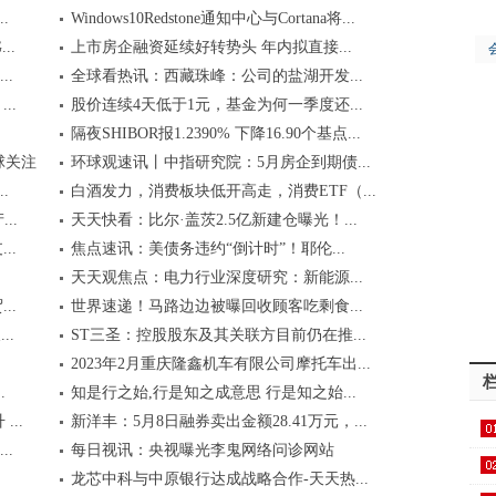
.
Windows10Redstone通知中心与Cortana将...
..
上市房企融资延续好转势头 年内拟直接...
.
全球看热讯：西藏珠峰：公司的盐湖开发...
..
股价连续4天低于1元，基金为何一季度还...
隔夜SHIBOR报1.2390% 下降16.90个基点...
球关注
环球观速讯丨中指研究院：5月房企到期债...
.
白酒发力，消费板块低开高走，消费ETF（...
..
天天快看：比尔·盖茨2.5亿新建仓曝光！...
..
焦点速讯：美债务违约“倒计时”！耶伦...
天天观焦点：电力行业深度研究：新能源...
..
世界速递！马路边边被曝回收顾客吃剩食...
..
ST三圣：控股股东及其关联方目前仍在推...
2023年2月重庆隆鑫机车有限公司摩托车出...
.
知是行之始,行是知之成意思 行是知之始...
..
新洋丰：5月8日融券卖出金额28.41万元，...
..
每日视讯：央视曝光李鬼网络问诊网站
律..
龙芯中科与中原银行达成战略合作-天天热...