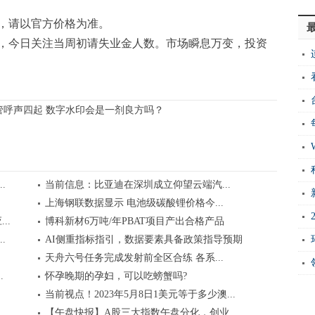
，请以官方价格为准。
，今日关注当周初请失业金人数。市场瞬息万变，投资
管呼声四起 数字水印会是一剂良方吗？
.
当前信息：比亚迪在深圳成立仰望云端汽...
注
上海钢联数据显示 电池级碳酸锂价格今...
..
博科新材6万吨/年PBAT项目产出合格产品
.
AI侧重指标指引，数据要素具备政策指导预期
天舟六号任务完成发射前全区合练 各系...
.
怀孕晚期的孕妇，可以吃螃蟹吗?
当前视点！2023年5月8日1美元等于多少澳...
..
【午盘快报】A股三大指数午盘分化，创业...