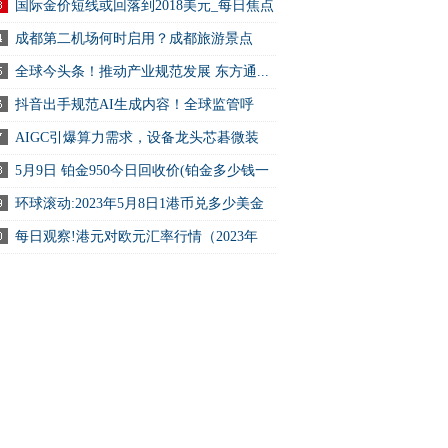
国际金价短线或回落到2018美元_每日焦点
成都第二机场何时启用？成都旅游景点
.
全球今头条！推动产业规范发展 东方通...
抖音出手规范AI生成内容！全球监管呼
.
AIGC引爆算力需求，设备龙头芯碁微装
.
5月9日 铂金950今日回收价(铂金多少钱一
环球滚动:2023年5月8日1港币兑多少美金
每日观察!港元对欧元汇率行情（2023年