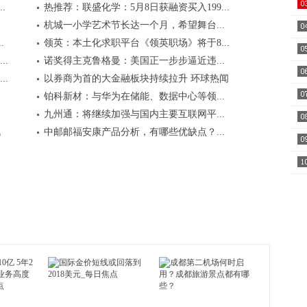
.
热推荐：联盛化学：5月8日获融资买入199...
杭城一小学艺术节长达一个月，希望舞台...
.
领英：本土化求职平台《领英职场》将于8...
都..
.
诺奖得主克鲁格曼：美国正一步步逼近违...
.
以券商为首的大金融板块持续拉升 环球热闻
声..
铂科新材：与华为在储能、数据中心等领...
九州通：将继续加强与国内主要互联网平...
能..
讯
中邮邮福安康产品分析，有哪些优缺点？...
克)
5...