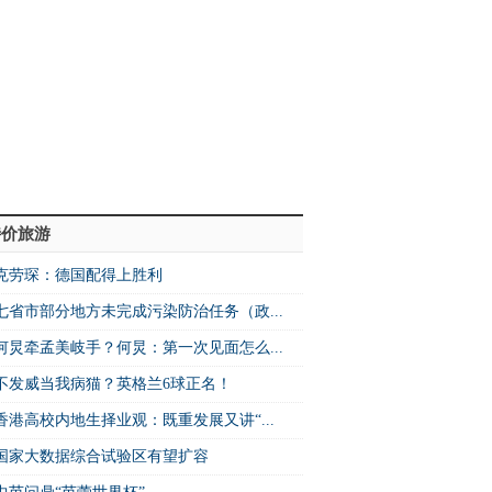
特价旅游
克劳琛：德国配得上胜利
七省市部分地方未完成污染防治任务（政...
何炅牵孟美岐手？何炅：第一次见面怎么...
不发威当我病猫？英格兰6球正名！
香港高校内地生择业观：既重发展又讲“...
国家大数据综合试验区有望扩容