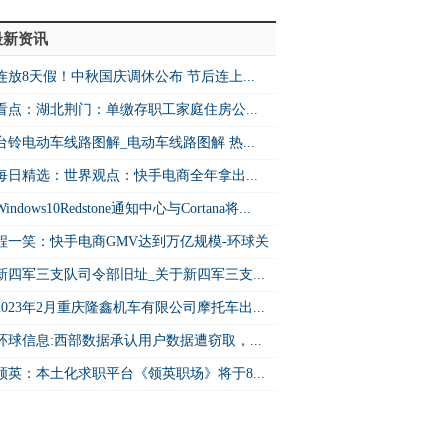
最新资讯
连放8天假！中秋国庆调休公布 节后连上...
看点：湖北荆门：单缴存职工家庭住房公...
台铃电动车线路图解_电动车线路图解 热...
每日精选：世界观点：快手电商全年拿出...
Windows10Redstone通知中心与Cortana将...
程一笑：快手电商GMV达到万亿规模-环球关
新四军三支队司令部旧址_关于新四军三支...
2023年2月重庆隆鑫机车有限公司摩托车出...
环球信息:西部数据承认用户数据遭窃取，...
领英：本土化求职平台《领英职场》将于8...