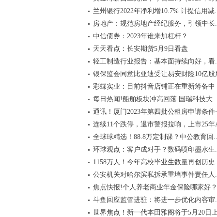
兰州银行2022年净利增10.7% 计提信用减..
房地产：规范房地产经纪服务，引领中长..
中信债券：2023年谁来加杠杆？
天天看点：长安期货5月9日看盘
轻工制造行业报告：基本面持续向好，看..
银保监会同意比亚迪受让易安财险10亿股
彩蝶实业：目前抖音店铺正在重新筹备中
每日热闻!船舶板块冲高回落 国瑞科技大..
通讯！厦门2023年第四批公租房申请条件
连续11个跌停，退市警报拉响，上市25年A.
全球球精选！88.8万定制课？中公教育回..
环球观点：客户成对手？数码喷印墨水生..
1158万人！今年高校毕业生数量再创历史..
公安机关对哈尔滨私拆承重墙事件责任人..
焦点快报!个人养老商业年金保险哪家好？.
斗鱼回应监管进驻：将进一步优化内容审..
世界焦点！新一代本田雅阁将于5月20日上.