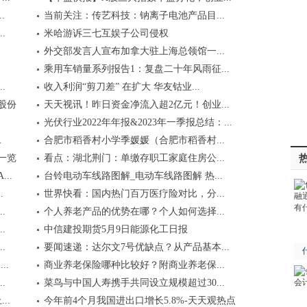
.
当前关注：传艺科技：钠离子电池产品目...
.
米哈游诉三七互娱子公司侵权
外交部发言人宣布加拿大驻上海总领馆一...
乘用车销量系列报告1：复盘二十年风雨征...
.
收入利润“剪刀差” 在扩大 华友钴业...
股份
天天视讯！昨日资金净流入超2亿元！创业...
光伏行业2022年年报&2023年一季报总结：...
.
合肥市稻香村小学季媛媛（合肥市稻香村...
一览
看点：湖北荆门：单缴存职工家庭住房公...
..
台铃电动车线路图解_电动车线路图解 热...
.
世界快看：国内热门百万医疗险对比，分...
.
个人养老产品的优势在哪？个人如何选择...
.
中信建投期货5月9日能源化工日报
.
要闻速递：达尔文7号优缺点？从产品基本...
..
商业养老保险哪种比较好？附商业养老保...
.
菜鸟与中国人寿携手共同设立规模超过30...
..
今年前4个月我国进出口增长5.8%-天天观热点