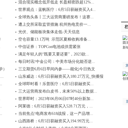
混合现实概念低开低走 长盈精密跌超12%...
世界观点：蓝帆医疗：6月5日获融资买入4...
.
全球热头条丨三大运营商重磅发布！这赛...
遭上交所采取监管措施 杭州热电竞价一...
光伏、储能板块集体走低-天天信息
作
空仓容量13.1万吨 示范区夏粮收购准备...
.
中信证券：TOPCon电池或供需紧张
满足年轻人的“既要又要还要”，2023款...
每日时讯!中金公司：中美市场分化能否逆...
京
学）
三立期货6月6日早间内参——能化|今日热文
..
山东威达：6月5日获融资买入180.27万元_快播报
.
全球即时看！乐普医疗：6月5日获融资买...
三大运营商发布白皮书，未来50%以上数据...
.
世界即时：2023年06月06日07时40分新加...
.
阿莱德：6月5日获融资买入528.71万元，...
.
当前焦点!电商发布618战报，这一产品增...
山西路桥：6月5日获融资买入194.99万元...