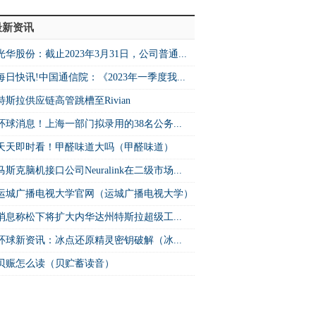
最新资讯
光华股份：截止2023年3月31日，公司普通...
每日快讯!中国通信院：《2023年一季度我...
特斯拉供应链高管跳槽至Rivian
环球消息！上海一部门拟录用的38名公务...
天天即时看！甲醛味道大吗（甲醛味道）
马斯克脑机接口公司Neuralink在二级市场...
运城广播电视大学官网（运城广播电视大学）
消息称松下将扩大内华达州特斯拉超级工...
环球新资讯：冰点还原精灵密钥破解（冰...
贝赈怎么读（贝贮蓄读音）