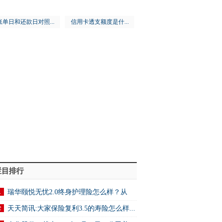
账单日和还款日对照...
信用卡透支额度是什...
栏目排行
瑞华颐悦无忧2.0终身护理险怎么样？从
.
天天简讯:大家保险复利3.5的寿险怎么样...