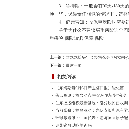
3、等待期：一般会有90天-18
晚一些，保障责任相似的情况下，选择
4、健康告知：投保重疾险时需要
关于为什么不建议买重疾险这个问
重疾险 保险知识 保障 保险
标签：
上一篇：
君龙龙抬头年金险怎么买？收益多
下一篇：
最后一页
相关阅读
【东海期货6月6日产业链日报】能化篇：..
焦点资讯：概念动态|中金环境新增“液冷..
仁东控股维权最新进展：部分股民已收调..
当前观察：捷昌驱动：光伏支架和汽车零..
环球微速讯：中国代表：愿与国际原子能..
卵巢癌可以吃羊肉吗