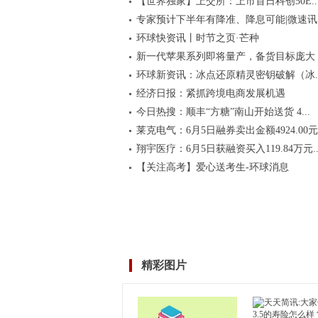
【世界独家】​上交所：上市首日科创50E..
专家预计下半年有降准、降息可能|微速讯
环球快资讯丨时节之页·芒种
新一代苹果系列即将量产，备货目标庞大
环球新资讯：冰点还原精灵密钥破解（冰..
经济日报：紧抓跨境电商发展机遇
今日热搜：顺丰“方糖”南山开始送货 4...
莱克电气：6月5日融券卖出金额4924.00元.
翔宇医疗：6月5日获融资买入119.84万元..
【关注高考】爱心送考生-环球消息
精彩图片