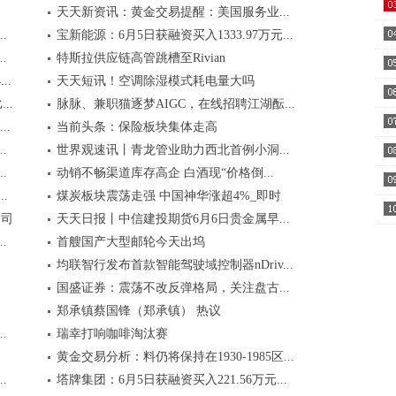
天天新资讯：黄金交易提醒：美国服务业...
通..
.
宝新能源：6月5日获融资买入1333.97万元...
.
特斯拉供应链高管跳槽至Rivian
伤..
..
天天短讯！空调除湿模式耗电量大吗
附..
..
脉脉、兼职猫逐梦AIGC，在线招聘江湖酝...
条..
.
当前头条：保险板块集体走高
后..
.
世界观速讯丨青龙管业助力西北首例小洞...
.
动销不畅渠道库存高企 白酒现“价格倒...
靠..
.
煤炭板块震荡走强 中国神华涨超4%_即时
空..
公司
天天日报丨中信建投期货6月6日贵金属早...
.
首艘国产大型邮轮今天出坞
均联智行发布首款智能驾驶域控制器nDriv...
国盛证券：震荡不改反弹格局，关注盘古...
郑承镇蔡国锋（郑承镇） 热议
.
瑞幸打响咖啡淘汰赛
黄金交易分析：料仍将保持在1930-1985区...
.
塔牌集团：6月5日获融资买入221.56万元...