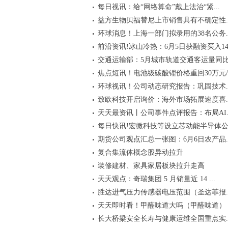
每日视讯：给“网络算命”戴上法治“紧...
益方生物贝福替尼上市销售具有不确定性..
环球消息！上海一部门拟录用的38名公务..
前沿资讯!冰山冷热：6月5日获融资买入14.
交通运输部：5月城市轨道交通客运量同比.
焦点短讯！电池级碳酸锂价格重回30万元/..
环球视讯！公司动态研究报告：巩固技术..
致欧科技开启询价：海外市场拓展速度喜..
天天最资讯丨公司事件点评报告：布局AI..
每日快讯!宏微科技等设立芯动能半导体
期货公司观点汇总一张图：6月6日农产品..
复合集流体概念股异动拉升
装修建材、家具家居板块拉升走高
天天观点：奇瑞集团 5 月销量近 14 ...
胜达进气压力传感器电压范围（圣达菲报..
天天即时看！甲醛味道大吗（甲醛味道）
长大桥梁安全长寿与健康运维全国重点实..