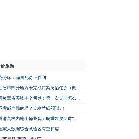
特价旅游
克劳琛：德国配得上胜利
七省市部分地方未完成污染防治任务（政...
何炅牵孟美岐手？何炅：第一次见面怎么...
不发威当我病猫？英格兰6球正名！
香港高校内地生择业观：既重发展又讲“...
国家大数据综合试验区有望扩容