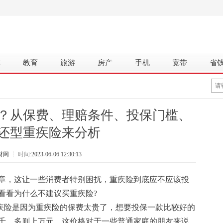
车
教育
旅游
房产
手机
宽带
省
？从保费、理赔条件、投保门槛、
还型重疾险来分析
财网
┆
时间:
2023-06-06 12:30:13
章，这让一些消费者特别困扰，重疾险到底应不应该投
看看为什么不建议买重疾险?
疾险是因为重疾险的保费太贵了，想要投保一款比较好的
千，多则上万元。这价格对于一些普通家庭的朋友来说