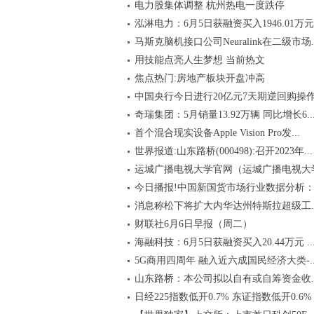
电力股集体调整 杭州热电一度跌停
泓淋电力：6月5日获融资买入1946.01万元
马斯克脑机接口公司Neuralink在二级市场..
用技能点亮人生梦想 当前热文
焦点热门:房地产板块开盘冲高
中国央行今日进行20亿元7天期逆回购操
奇瑞集团：5月销量13.92万辆 同比增长6..
首个混合现实设备Apple Vision Pro发...
世界报道:山东路桥(000498):召开2023年...
运城广播电视大学官网（运城广播电视大
今日播报!中国新国货市场行业数据分析：.
消息称松下将扩大内华达州特斯拉超级工..
财联社6月6日早报（周二）
海融科技：6月5日获融资买入20.44万元 ..
5G商用四周年 融入近六成国民经济大类-..
山东路桥：本公司拟以自有或自筹资金收..
日经225指数低开0.7% 东证指数低开0.6%