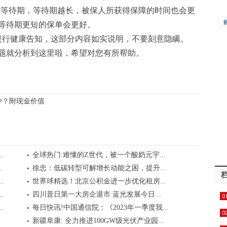
0天的等待期，等待期越长，被保人所获得保障的时间也会更
等待期更短的保单会更好。
进行健康告知，这部分内容如实说明，不要刻意隐瞒。
题就分析到这里啦，希望对您有所帮助。
少？附现金价值
.
全球热门:难懂的Z世代，被一个酸奶元宇...
.
徐忠：低碳转型可解增长动能之困，提升...
.
世界球精选！北京公积金进一步优化租房...
.
四川昔日第一大房企退市 蓝光发展今日...
.
每日快讯!中国通信院：《2023年一季度我...
基..
新疆阜康: 全力推进100GW级光伏产业园...