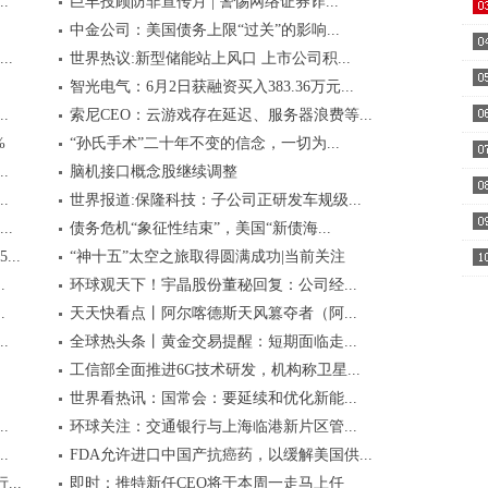
.
巨丰投顾防非宣传月 | 警惕网络证券诈...
好..
中金公司：美国债务上限“过关”的影响...
06..
..
世界热议:新型储能站上风口 上市公司积...
智光电气：6月2日获融资买入383.36万元...
成..
.
索尼CEO：云游戏存在延迟、服务器浪费等...
%
“孙氏手术”二十年不变的信念，一切为...
.
脑机接口概念股继续调整
AB
.
世界报道:保隆科技：子公司正研发车规级...
.
债务危机“象征性结束”，美国“新债海...
..
“神十五”太空之旅取得圆满成功|当前关注
.
环球观天下！宇晶股份董秘回复：公司经...
权..
.
天天快看点丨阿尔喀德斯天风篡夺者（阿...
.
全球热头条丨黄金交易提醒：短期面临走...
工信部全面推进6G技术研发，机构称卫星...
世界看热讯：国常会：要延续和优化新能...
.
环球关注：交通银行与上海临港新片区管...
.
FDA允许进口中国产抗癌药，以缓解美国供...
..
即时：推特新任CEO将于本周一走马上任