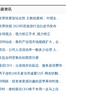
最新资讯
世界联赛首站全胜 主教练蔡斌：中国女...
世界快报:2023抖音旅游行业白皮书发布
全球观点：视力矫正手术_视力矫正
郑州仙佑：膏药产业现市场规模扩大，企...
简讯：公司人员流动率一般多少合理 人...
证监会同意氧化铝期货注册
索尼CEO：云游戏存在延迟、服务器浪费等...
男子连吃100天麦当劳减重53斤 网友吵翻...
郭明錤：投资者更感兴趣的是苹果何时推...
即时：推特新任CEO将于本周一走马上任