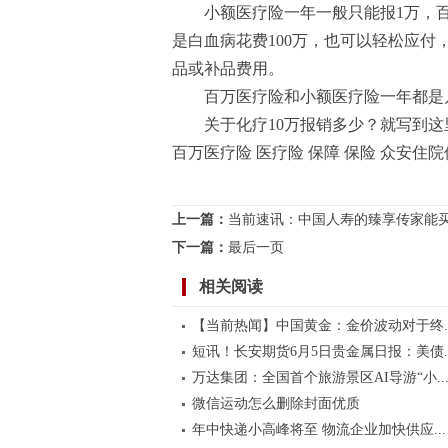
小额医疗险一年一般只能报1万，百万
是白血病花费100万，也可以轻松应
品或补品费用。
百万医疗险和小额医疗险一年都是
关于化疗10万报销多少？就写到这
百万医疗险 医疗险 保障 保险 众安住院
标签：
上一篇：
当前速讯：中国人寿的臻享传家能
下一篇：
最后一页
相关阅读
【当前热闻】中国黄金：金价波动对于终..
短讯！长安期货6月5日贵金属日报：美债..
万达集团：全国首个旅游景区AI导游“小..
微信运动怎么删除封面优质
年中快递小高峰将至 物流企业加快供应...