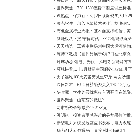
每日速讯：新天科技：参编的又一项国家..
世界聚焦：750_1500瓷砖平整度误差标准
观热点：保力新：6月2日获融资买入19.29.
凌志软件：加入飞桨技术伙伴计划 探索...
有色金属行业周报：基本面支撑锂价，黄..
储能板块下挫 宁德时代、亿纬锂能跌近5
天天精选！工程串联扬州中国大运河博物..
陈持平教授书画作品展于6月3日在北京炎..
环球动态:锂电、光伏、风电等新能源方向..
环球快看点丨5月财新中国服务业PMI升至5.
男子连吃100天麦当劳减重53斤 网友吵翻..
久日新材：6月2日获融资买入179.40万元..
快收藏！学生购买优惠火车票开启在线资..
世界聚焦：山茶菇的做法?
两市融资余额减少49.21亿元
郭明錤：投资者更感兴趣的是苹果何时推..
新型电力系统发展蓝皮书发布，电力系统..
华为AI大动作曝光，直接对标ChatGPT，行.