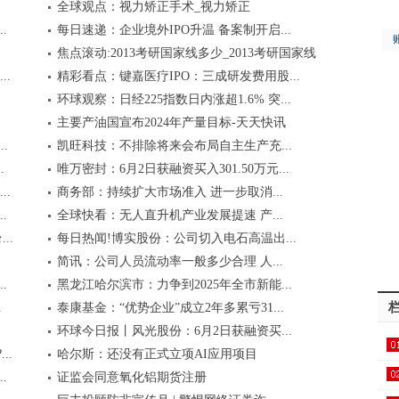
全球观点：视力矫正手术_视力矫正
.
每日速递：企业境外IPO升温 备案制开启...
焦点滚动:2013考研国家线多少_2013考研国家线
..
精彩看点：键嘉医疗IPO：三成研发费用股...
环球观察：日经225指数日内涨超1.6% 突...
主要产油国宣布2024年产量目标-天天快讯
.
凯旺科技：不排除将来会布局自主生产充...
.
唯万密封：6月2日获融资买入301.50万元...
..
商务部：持续扩大市场准入 进一步取消...
.
全球快看：无人直升机产业发展提速 产...
..
每日热闻!博实股份：公司切入电石高温出...
简讯：公司人员流动率一般多少合理 人...
.
黑龙江哈尔滨市：力争到2025年全市新能...
.
泰康基金：“优势企业”成立2年多累亏31...
环球今日报丨风光股份：6月2日获融资买...
..
哈尔斯：还没有正式立项AI应用项目
保..
.
证监会同意氧化铝期货注册