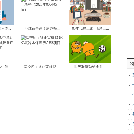
寿...
环球百事通！唐继尧...
03年飞度三厢_飞度三...
异...
深交所：终止审核13....
世界联赛首站全胜 ...