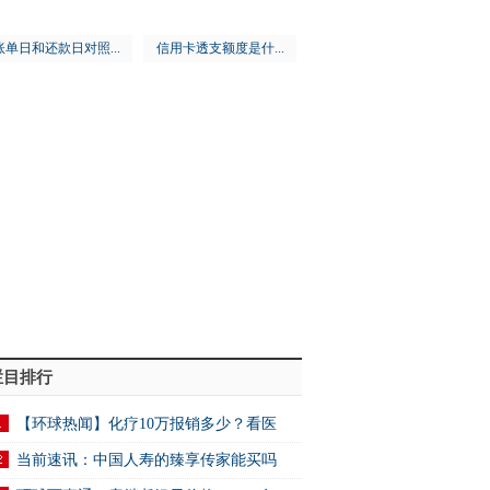
账单日和还款日对照...
信用卡透支额度是什...
栏目排行
【环球热闻】化疗10万报销多少？看医
.
当前速讯：中国人寿的臻享传家能买吗