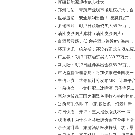
新疆新能源规模稳步壮大
郑州仙佑：膏药产业现市场规模扩大，企..
世界速递！安全顺利出舱！“感觉良好”...
多瑞医药：6月2日获融资买入56.36万元，.
油性皮肤图片素材（油性皮肤图片）
白酒股震荡走低 舍得酒业跌近8% 海南...
环球速讯：哈尔斯：还没有正式立项AI应..
广立微：6月2日获融资买入569.33万元，..
新大陆：6月2日融券卖出金额83.36万元，.
市场监督管理总局：将加快推进全国统一..
中信证券：苹果预计将发布MR，计算平台.
当前热文：小龙虾配上冰啤酒 男子痛风...
塞尔达传说王国之泪黑色霍拉布林的犄角..
当前简讯:对味了 《刺客信条：幻景》新..
每日快看：开评：三大指数涨跌不一 高...
观速讯丨为什么亚马逊股价会在今年上涨?.
亲子游升温！旅游酒店板块持续上攻，景..