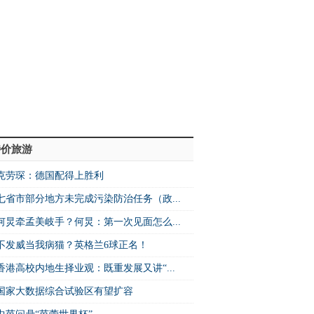
特价旅游
克劳琛：德国配得上胜利
七省市部分地方未完成污染防治任务（政...
何炅牵孟美岐手？何炅：第一次见面怎么...
不发威当我病猫？英格兰6球正名！
香港高校内地生择业观：既重发展又讲“...
国家大数据综合试验区有望扩容