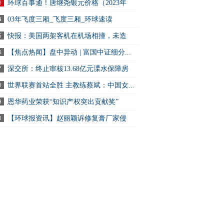
.
环球百事通！唐继尧银元价格（2023年
.
03年飞度三厢_飞度三厢_环球速读
快报：美国两架客机在机场相撞，未造
.
【焦点热闻】盘中异动 | 富国中证细分...
深交所：终止审核13.68亿元溧水保障房
S项目
世界联赛首站全胜 主教练蔡斌：中国女...
恩华药业荣获“知识产权突出贡献奖”
【环球报资讯】赵丽颖诉修复膏厂家侵
.