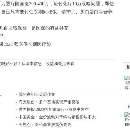
医疗险额度200-400万，应付化疗10万没啥问题，即使
付，自己只需要付住院期间吃饭、请护工、买白蛋白等营养
几百块钱保费，是医保的有益补充。
里。
保2022 蓝医保长期医疗险
买吗好不好？从基本信息、收益和亮点来看
.
我的家初三英语作文
.
海亮股份：多个基地实现产销突破
.
世界快报:2023抖音旅游行业白皮书发布
中国黄金：金价波动对于终端销售影响不大
今热点：医药商业股震荡走高