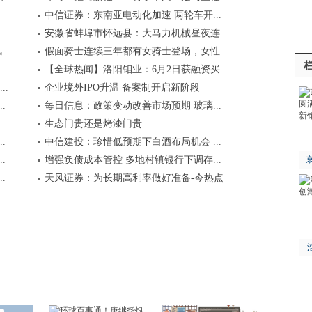
中信证券：东南亚电动化加速 两轮车开...
安徽省蚌埠市怀远县：大马力机械昼夜连...
..
假面骑士连续三年都有女骑士登场，女性...
.
【全球热闻】洛阳钼业：6月2日获融资买...
..
企业境外IPO升温 备案制开启新阶段
.
每日信息：政策变动改善市场预期 玻璃...
生态门贵还是烤漆门贵
.
中信建投：珍惜低预期下白酒布局机会 ...
.
增强负债成本管控 多地村镇银行下调存...
京
.
天风证券：为长期高利率做好准备-今热点