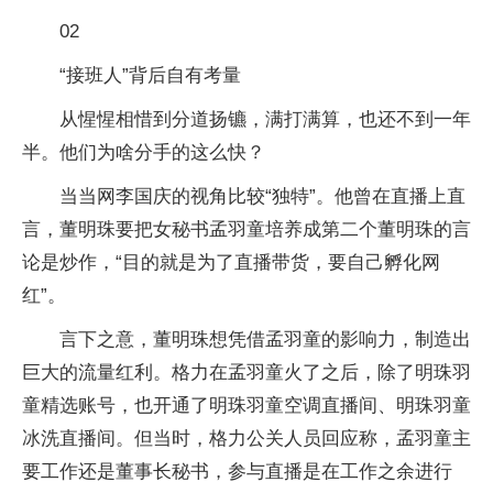
02
“接班人”背后自有考量
从惺惺相惜到分道扬镳，满打满算，也还不到一年
半。他们为啥分手的这么快？
当当网李国庆的视角比较“独特”。他曾在直播上直
言，董明珠要把女秘书孟羽童培养成第二个董明珠的言
论是炒作，“目的就是为了直播带货，要自己孵化网
红”。
言下之意，董明珠想凭借孟羽童的影响力，制造出
巨大的流量红利。格力在孟羽童火了之后，除了明珠羽
童精选账号，也开通了明珠羽童空调直播间、明珠羽童
冰洗直播间。但当时，格力公关人员回应称，孟羽童主
要工作还是董事长秘书，参与直播是在工作之余进行